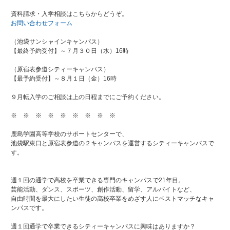
資料請求・入学相談はこちらからどうぞ。
お問い合わせフォーム
（池袋サンシャインキャンパス）
【最終予約受付】～７月３０日（水）16時
（原宿表参道シティーキャンパス）
【最予約受付】～８月１日（金）16時
９月転入学のご相談は上の日程までにご予約ください。
※ ※ ※ ※ ※ ※ ※ ※ ※
鹿島学園高等学校のサポートセンターで、
池袋駅東口と原宿表参道の２キャンパスを運営するシティーキャンパスで
す。
週１回の通学で高校を卒業できる専門のキャンパスで21年目。
芸能活動、ダンス、スポーツ、創作活動、留学、アルバイトなど、
自由時間を最大にしたい生徒の高校卒業をめざす人にベストマッチなキャ
ンパスです。
週１回通学で卒業できるシティーキャンパスに興味はありますか？