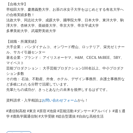
【合格大学】
早稲田大学、慶應義塾大学、お茶の水女子大学をはじめとする有名大学へ
の合格実績多数！
法政大学、同志社大学、成蹊大学、國學院大學、日本大学、東洋大学、駒
澤大学、杏林大学、亜細亜大学、帝京大学、帝京平成大学
多摩美術大学、武蔵野美術大学
【就職・所属実績】
大手企業： バンダイナムコ、オンワード樫山、ロッテリア、栄光ゼミナー
ル、サカイ引越センター
著名企業・ブランド： アイリスオーヤマ、H&M、CECIL McBEE、SBY、
マイベスト
芸能プロダクション： 大手芸能プロダクション100名以上、中小プロダク
ション多数
その他： 石油、不動産、外食、ホテル、デザイン事務所、弁護士事務所な
ど多岐にわたる分野で活躍しています。
先輩たちの成功が、きっとあなたの未来を後押しするはずです。
資料請求・入学相談は
お問い合わせフォーム
から！
#通信制高校 #東京 #原宿 #池袋 #芸能活動 #ダンサー #アルバイト #週１通
学 #鹿島学園通信制 #大学受験 #総合型選抜 #自由な高校生活