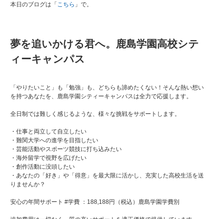
本日のブログは「
こちら
」で。
夢を追いかける君へ。鹿島学園高校シテ
ィーキャンパス
「やりたいこと」も「勉強」も、どちらも諦めたくない！そんな熱い想い
を持つあなたを、鹿島学園シティーキャンパスは全力で応援します。
全日制では難しく感じるような、様々な挑戦をサポートします。
・仕事と両立して自立したい
・難関大学への進学を目指したい
・芸能活動やスポーツ競技に打ち込みたい
・海外留学で視野を広げたい
・創作活動に没頭したい
・あなたの「好き」や「得意」を最大限に活かし、充実した高校生活を送
りませんか？
安心の年間サポート #学費 ：188,188円（税込）鹿島学園学費別