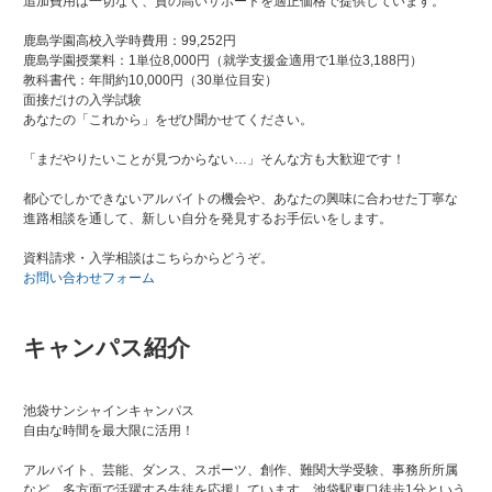
追加費用は一切なく、質の高いサポートを適正価格で提供しています。
鹿島学園高校入学時費用：99,252円
鹿島学園授業料：1単位8,000円（就学支援金適用で1単位3,188円）
教科書代：年間約10,000円（30単位目安）
面接だけの入学試験
あなたの「これから」をぜひ聞かせてください。
「まだやりたいことが見つからない…」そんな方も大歓迎です！
都心でしかできないアルバイトの機会や、あなたの興味に合わせた丁寧な
進路相談を通して、新しい自分を発見するお手伝いをします。
資料請求・入学相談はこちらからどうぞ。
お問い合わせフォーム
キャンパス紹介
池袋サンシャインキャンパス
自由な時間を最大限に活用！
アルバイト、芸能、ダンス、スポーツ、創作、難関大学受験、事務所所属
など、多方面で活躍する生徒を応援しています。池袋駅東口徒歩1分という