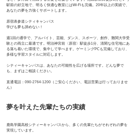
駅前の好立地で、明るく快適な教室にはWi-Fiも完備。20年以上の実績で、
あなたの夢を力強くサポートします。
原宿表参道シティキャンパス
学びも夢も諦めない！
週1回の通学で、アルバイト、芸能、ダンス、スポーツ、創作、難関大学受
験との両立に最適です。明治神宮前〈原宿〉駅徒歩1分、清閑な住宅地にあ
る落ち着いた環境で、集中して学べます。ゲーミングPCも完備しており、
多様な学習スタイルに対応します。
シティーキャンパスは、あなたの可能性を広げる場所です。どんな夢で
も、まずはご相談ください。
直通電話：090-2764-1200（ご安心ください、電話営業は行っておりませ
ん）
夢を叶えた先輩たちの実績
鹿島学園高校シティーキャンパスから、多くの先輩たちがそれぞれの夢を
実現しています。