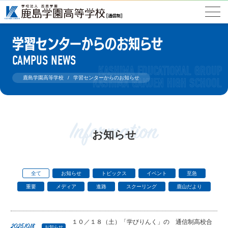
学習センターからのお知らせ
CAMPUS NEWS
鹿島学園高等学校
学習センターからのお知らせ
Information
お知らせ
全て
お知らせ
トピックス
イベント
至急
重要
メディア
進路
スクーリング
鹿山だより
１０／１８（土）「学びりんく」の 通信制高校合
2025.10.18
お知らせ