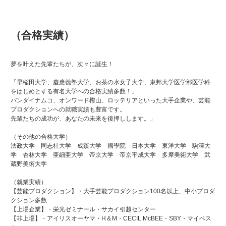
（合格実績）
夢を叶えた先輩たちが、次々に誕生！
「早稲田大学、慶應義塾大学、お茶の水女子大学、東邦大学医学部医学科
をはじめとする有名大学への合格実績多数！」
バンダイナムコ、オンワード樫山、ロッテリアといった大手企業や、芸能
プロダクションへの就職実績も豊富です。
先輩たちの成功が、あなたの未来を後押しします。」
（その他の合格大学）
法政大学 同志社大学 成蹊大学 國學院 日本大学 東洋大学 駒澤大
学 杏林大学 亜細亜大学 帝京大学 帝京平成大学 多摩美術大学 武
蔵野美術大学
（就業実績）
【芸能プロダクション】・大手芸能プロダクション100名以上、中小プロダ
クション多数
【上場企業】・栄光ゼミナール・サカイ引越センター
【非上場】・アイリスオーヤマ・H＆M・CECIL McBEE・SBY・マイベス