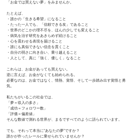
「お金では買えない夢」をみませんか。
たとえば、
・誰かの「生きる希望」になること
・たった一人でも、「信頼できる友」であること
・世界のどこかの理不尽を、ほんの少しでも変えること
・病気を治す研究をあきらめず続けること
・心を震わせる表現を届けること
・誰にも真似できない信念を貫くこと
・自分の弱さに向き合い、乗り越えること
・人として、真に「強く、優しく」なること
これらは、お金があっても買えない。
逆に言えば、お金がなくても始められる。
必要なのは、お金ではなく、情熱、覚悟、そして一歩踏み出す覚悟と勇
気。
私たちがいるこの社会では、
「夢＝収入の多さ」
「成功＝フォロワー数」
「評価＝偏差値」
そんな数値で測れる世界が、まるですべてのように語られています。
でも、それって本当に“あなたの夢”ですか？
誰かが作ったレールに乗せられていませんか？