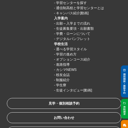
学習センターを探す
通信制高校と学習センターとは
キャンパス紹介[動画]
入学案内
出願～入学までの流れ
生徒募集要項・出願書類
学費・ローンについて
デジタルパンフレット
学校生活
選べる学習スタイル
学習の進め方
オプションコース紹介
進路指導
カシマNEWS
校友会誌
制服紹介
学生寮
生徒インタビュー[動画]
見学・個別相談予約
お問い合わせ