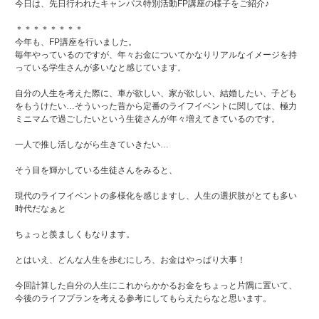
今日は、先日行われたキャンパス特別活動FP講座の様子をご紹介♪
＊＊＊＊＊＊＊＊
今年も、FP講座を行いました。
毎年やっているのですが、年々お金についてかなりリアルなイメージを持
っている学生さんが多いなと感じています。
自分の人生を考えた際に、車が欲しい、家が欲しい、結婚したい、子ども
をもうけたい…そういった昔から定番のライフイベントに関しては、極力
ミニマムで過ごしたいという生徒さんが年々増えてきているのです。
一人で推し活しながら生きていきたい…
そう目を輝かしている生徒さんをみると、
現代のライフイベントの多様化を感じますし、人生の選択肢がとても多い
時代だなぁと
ちょっと羨ましくもなります。
とはいえ、どんな人生を歩むにしろ、お金はやっぱり大事！
今回計算した自分の人生にこれからかかるお金をちょっと片隅に置いて、
今後のライフプランを考える参考にしてもらえたらなと思います。