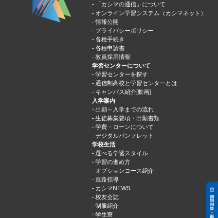
「カシマの通信」について
オンライン学習システム（カシマネット）
情報公開
プライバシーポリシー
各種手続き
各種申請書
教員採用情報
学習センターについて
学習センターを探す
通信制高校と学習センターとは
キャンパス紹介[動画]
入学案内
出願～入学までの流れ
生徒募集要項・出願書類
学費・ローンについて
デジタルパンフレット
学校生活
選べる学習スタイル
学習の進め方
オプションコース紹介
進路指導
カシマNEWS
校友会誌
制服紹介
学生寮