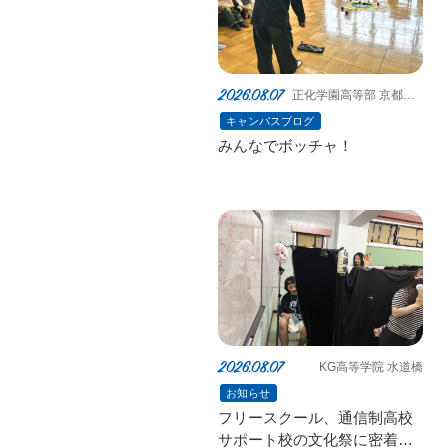
2026.08.07
正化学園高等部 京都伏
見校
キャンパスブログ
みんなでボッチャ！
2026.08.07
KG高等学院 水道橋
お知らせ
フリースクール、通信制高校
サポート校の文化祭に密着！