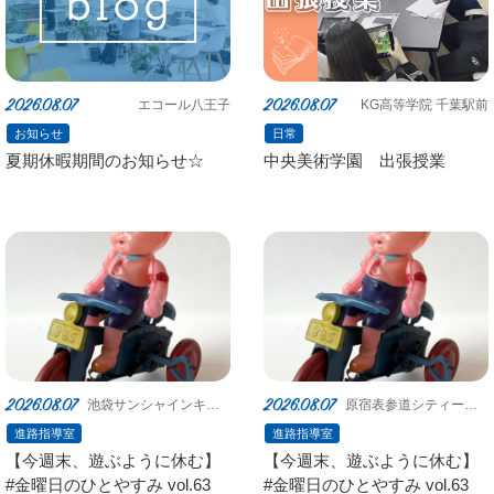
2026.08.07
2026.08.07
エコール八王子
KG高等学院 千葉駅前
お知らせ
日常
夏期休暇期間のお知らせ☆
中央美術学園 出張授業
2026.08.07
2026.08.07
池袋サンシャインキャ
原宿表参道シティーキ
ンパス
ャンパス
進路指導室
進路指導室
【今週末、遊ぶように休む】
【今週末、遊ぶように休む】
#金曜日のひとやすみ vol.63
#金曜日のひとやすみ vol.63