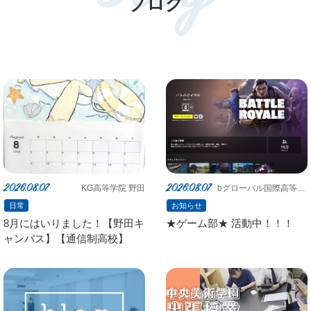
ブログ
2026.08.07
2026.08.07
KG高等学院 野田
bグローバル国際高等学
院 鶴見キャンパス
日常
お知らせ
8月にはいりました！【野田キ
★ゲーム部★ 活動中！！！
ャンパス】【通信制高校】