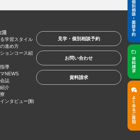
生活
見学・個別相談予約
べる学習スタイル
習の進め方
プションコース紹
お問い合わせ
路指導
マNEWS
資料請求
友会誌
服紹介
生寮
インタビュー[動