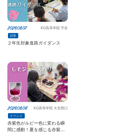
2026.08.07
KG高等学院 守谷
日常
２年生対象進路ガイダンス
2026.08.06
KG高等学院 大宮西口
イベント
赤紫色がルビー色に変わる瞬
間に感動！夏を感じる赤紫蘇