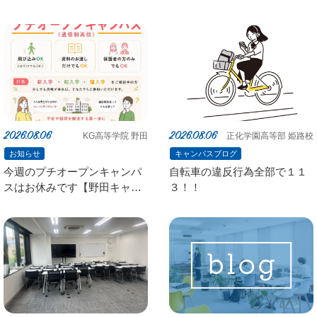
2026.08.06
2026.08.06
KG高等学院 野田
正化学園高等部 姫路校
お知らせ
キャンパスブログ
今週のプチオープンキャンパ
自転車の違反行為全部で１１
スはお休みです【野田キャン
３！！
パス】【通信制高校】