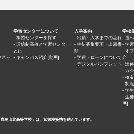
学習センターについて
入学案内
学校
学習センターを探す
出願～入学までの流れ
選
通信制高校と学習センター
生徒募集要項・出願書
学
とは
類
オ
マネッ
キャンパス紹介[動画]
学費・ローンについて
介
デジタルパンフレット
進
カシ
校
制
学
生徒
画]
「鹿島山北高等学校」は、姉妹校提携を結んでいます。