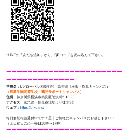
↑LINEの「友だち追加」から、QRコードを読み込んで下さい。
ーーーーーーーーーーーーーーーーーーーーーー
ーーーーーーーーーーーーー
学校名
：bグローバル国際学院 高等部（横浜・鶴見キャンパス）
（鹿島学園高等学校 鶴見サポートキャンパス）
住所
：神奈川県横浜市鶴見区管沢町5-18 2F
アクセス
：京急線ー鶴見市場駅より徒歩3分
ウェブ
：
https://b-ko.me/
毎日個別相談受付中です！是非ご気軽にキャンパスにお越し下さい！
（土日祝日含めー毎日10時〜17時）
ーーーーーーーーーーーーーーーーーーーーーー