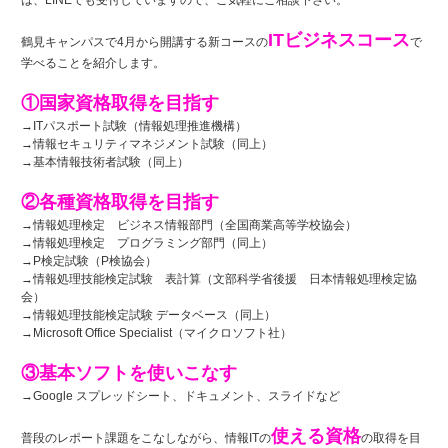
ITビジネスコース
鶴見キャンパスで4月から開講する新コースの
で
学べることを紹介します。
①国家資格取得を目指す
→ITパスポート試験（情報処理推進機構）
→情報セキュリティマネジメント試験（同上）
→基本情報技術者試験（同上）
②各種資格取得を目指す
→情報処理検定 ビジネス情報部門（全国商業高等学校協会）
→情報処理検定 プログラミング部門（同上）
→P検定試験（P検協会）
→情報処理技能検定試験 表計算（文部科学省後援 日本情報処理検定協
会）
→情報処理技能検定試験 データベース（同上）
→Microsoft Office Specialist（マイクロソフト社）
③基本ソフトを使いこなす
→Google スプレッドシート、ドキュメント、スライドなど
使える資格
普段のレポート課題をこなしながら、情報ITの
の取得を目