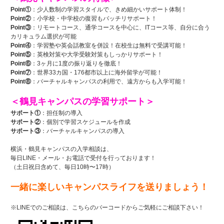
Point①
：少人数制の学習スタイルで、きめ細かいサポート体制！
Point②
：小学校・中学校の復習もバッチリサポート！
Point③
：リモートコース、通学コースを中心に、ITコース等、自分に合う
カリキュラム選択が可能
Point④
：学習塾や英会話教室を併設！在校生は無料で受講可能！
Point⑤
：英検対策や大学受験対策もしっかりサポート！
Point⑥
：3ヶ月に1度の振り返りを徹底！
Point⑦
：世界33カ国・176都市以上に海外留学が可能！
Point⑧
：バーチャルキャンパスの利用で、遠方からも入学可能！
＜鶴見キャンパスの学習サポート＞
サポート①
：担任制の導入
サポート②
：個別で学習スケジュールを作成
サポート③
：バーチャルキャンパスの導入
横浜・鶴見キャンパスの入学相談は、
毎日LINE・メール・お電話で受付を行っております！
（土日祝日含めて、毎日10時〜17時）
一緒に楽しいキャンパスライフを送りましょう！
※LINEでのご相談は、こちらのバーコードからご気軽にご相談下さい！