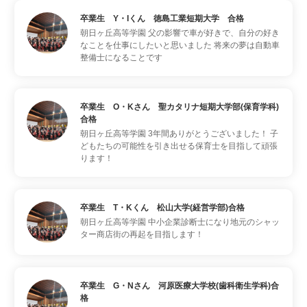
卒業生 Y・Iくん 徳島工業短期大学 合格
朝日ヶ丘高等学園
父の影響で車が好きで、自分の好き
なことを仕事にしたいと思いました 将来の夢は自動車
整備士になることです
卒業生 O・Kさん 聖カタリナ短期大学部(保育学科)
合格
朝日ヶ丘高等学園
3年間ありがとうございました！ 子
どもたちの可能性を引き出せる保育士を目指して頑張
ります！
卒業生 T・Kくん 松山大学(経営学部)合格
朝日ヶ丘高等学園
中小企業診断士になり地元のシャッ
ター商店街の再起を目指します！
卒業生 G・Nさん 河原医療大学校(歯科衛生学科)合
格