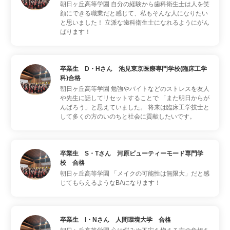
朝日ヶ丘高等学園
自分の経験から歯科衛生士は人を笑
顔にできる職業だと感じて、私もそんな人になりたい
と思いました！ 立派な歯科衛生士になれるようにがん
ばります！
卒業生 D・Hさん 池見東京医療専門学校(臨床工学
科)合格
朝日ヶ丘高等学園
勉強やバイトなどのストレスを友人
や先生に話してリセットすることで 「また明日からが
んばろう」と思えていました。 将来は臨床工学技士と
して多くの方のいのちと社会に貢献したいです。
卒業生 S・Tさん 河原ビューティーモード専門学
校 合格
朝日ヶ丘高等学園
「メイクの可能性は無限大」だと感
じてもらえるようなBAになります！
卒業生 I・Nさん 人間環境大学 合格