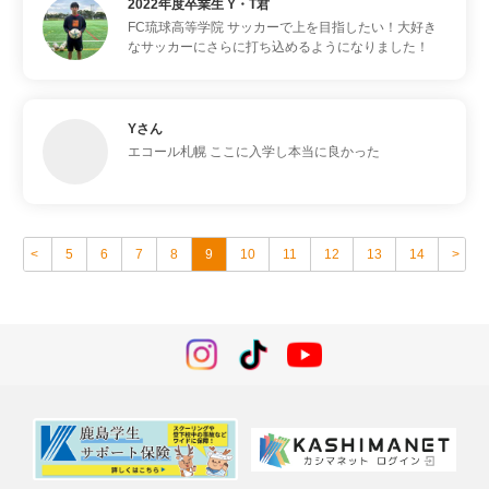
2022年度卒業生 Y・T君
FC琉球高等学院
サッカーで上を目指したい！大好き
なサッカーにさらに打ち込めるようになりました！
Yさん
エコール札幌
ここに入学し本当に良かった
<
5
6
7
8
9
10
11
12
13
14
>