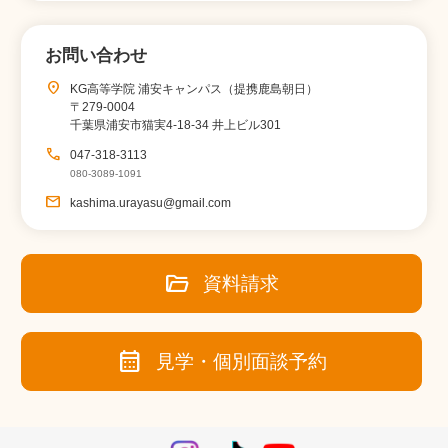
お問い合わせ
location_on
KG高等学院 浦安キャンパス（提携鹿島朝日）
〒279-0004
千葉県浦安市猫実4-18-34 井上ビル301
call
047-318-3113
080-3089-1091
email
kashima.urayasu@gmail.com
folder_open
資料請求
calendar_month
見学・個別面談予約