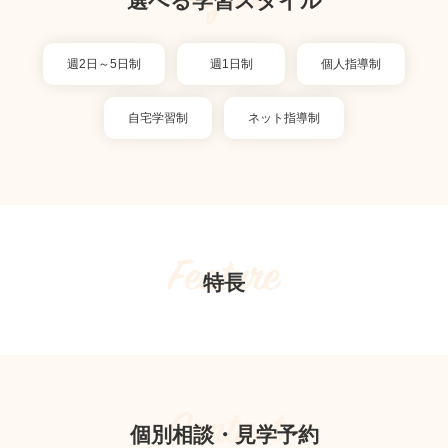
選べる学習スタイル
週2日～5日制
週1日制
個人指導制
自宅学習制
ネット指導制
Feature
特長
Contact
個別相談・見学予約