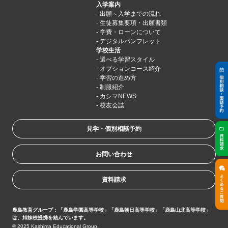
入学案内
出願～入学までの流れ
生徒募集要項・出願書類
学費・ローンについて
デジタルパンフレット
学校生活
選べる学習スタイル
オプションコース紹介
学習の進め方
制服紹介
カシマNEWS
校友会誌
見学・個別相談予約
お問い合わせ
資料請求
鹿島教育グループ：「鹿島学園高等学校」「鹿島朝日高等学校」「鹿島山北高等学校」
は、姉妹校提携を結んでいます。
© 2025 Kashima Educational Group.