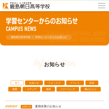
学習センターからのお知らせ
CAMPUS NEWS
鹿島朝日高等学校
学習センターからのお知らせ
Information
お知らせ
全て
お知らせ
トピックス
イベント
至急
重要
メディア
進路
スクーリング
鹿山だより
夏期休業のお知らせ
2023.08.10
お知らせ