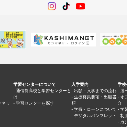
学習センターについて
入学案内
学校
通信制高校と学習センターと
出願～入学までの流れ
選
は
生徒募集要項・出願書
オ
マネッ
学習センターを探す
類
介
学費・ローンについて
学
デジタルパンフレット
制
カ