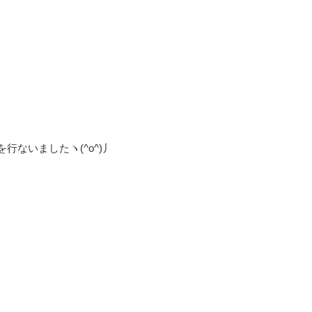
行ないましたヽ(^o^)丿