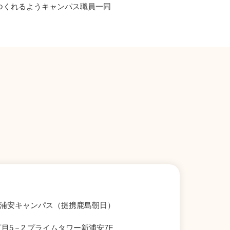
つくれるようキャンパス職員一同
新浦安キャンパス（提携鹿島朝日）
目5－2 プライムタワー新浦安7F