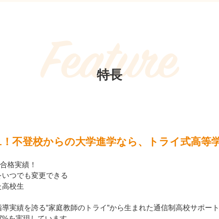
Feature
特長
o.1！不登校からの大学進学なら、トライ式高等
学合格実績！
をいつでも変更できる
た高校生
指導実績を誇る‟家庭教師のトライ”から生まれた通信制高校サポー
.7%を実現しています。