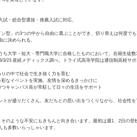
入試・総合型選抜・推薦入試に対応。
イン型」の3つの中から自由に選ぶことができ、切り替えは何度で
由に決められる。
うち⼤学・短⼤・専⾨職⼤学に合格したものにおいて。在籍⽣徒数3,
3/3/23 産経メディックス調べ。トライ式⾼等学院は通信制⾼校サ
わりの中で社会で生き抜く力を育む
多彩なイベントを実施。友情を深めるきっかけに​
持つキャンパス長が常駐して日々の生活をサポート
ントが盛りだくさん。友だちとの思い出をつくりながら、社会性を
」そのような不安にもきちんと向き合います。最初は週1、2日の登
んも多数いらっしゃいます。​