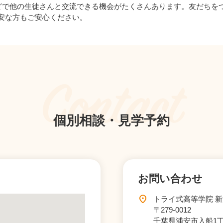
どで他の生徒さんと交流できる機会がたくさんあります。友だちを
安な方もご安心ください。​
Contact
個別相談・見学予約
お問い合わせ
location_on
トライ式高等学院 
〒279-0012
千葉県浦安市入船1丁