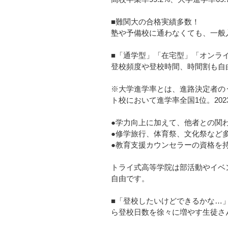
■難関大の合格実績多数！
塾や予備校に通わなくても、一般
■「通学型」「在宅型」「オンラ
登校頻度や登校時間、時間割も自
※⼤学進学率とは、進路決定者の
ト校において進学率全国1位。202
●学力向上に加えて、他者との関
●修学旅行、体育祭、文化祭など
●教育支援カウンセラーの資格を
トライ式高等学院は部活動やイベ
自由です。​
■「登校したいけどできるかな…
ら登校日数を徐々に増やす生徒さ