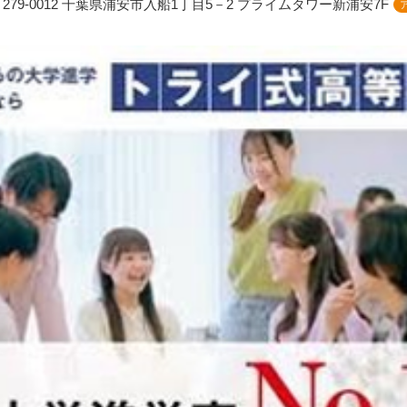
279-0012 千葉県浦安市入船1丁目5－2 プライムタワー新浦安7F