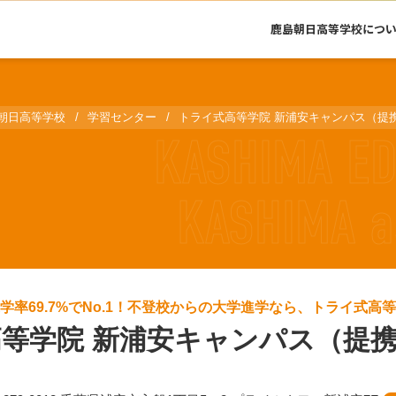
鹿島朝日高等学校につ
朝日高等学校
学習センター
トライ式高等学院 新浦安キャンパス（提
学率69.7%でNo.1！不登校からの大学進学なら、トライ式高
等学院 新浦安キャンパス（提