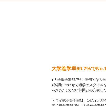
大学進学率69.7%でN
●大学進学率69.7%！圧倒的な大
●体調に合わせて通学のスタイル
●かけがえのない仲間との充実し
トライ式高等学院は、147万人の
高校卒業率99.2%、大学進学率69