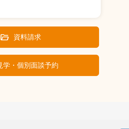
folder_open
資料請求
見学・個別面談予約