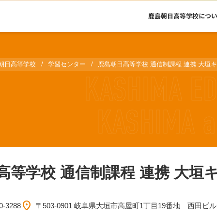
鹿島朝日高等学校につ
朝日高等学校
学習センター
鹿島朝日高等学校 通信制課程 連携 大垣
高等学校 通信制課程 連携 大垣
location_on
0-3288
〒503-0901 岐阜県大垣市高屋町1丁目19番地 西田ビル