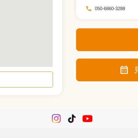
call
050-6860-3288
calendar_month