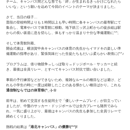
チーム、キャンパス間どんな形でも「絆」が生まれるきっかけになれたら
いいな」という願いを込めて今回のイベントのテーマが決まりました。
さて、当日の様子…
普段の登校時間よりも１時間以上も早い時間に各キャンパスの最寄駅にて
集合し、電車やバスで体育館に移動。地下鉄三ッ沢上町からの徒歩組は駅
からの長い坂道に息を切らし、体もすっかり温まり十分な準備運動に^^;
そして体育館到着。
開会式後は、横須賀中央キャンパスの体育の先生からイマドキの楽しい準
備運動の指導があり、緊張気味だった生徒たちもだいぶ柔らかい表情に(^^♪
プログラムは、借り物競争→しっぽ取り→ドッジボール・サッカーと続
き、最後は全員リレー、とすべてキャンパス対抗で競い合いました。
事前の予行練習などができないため、複雑なルールの種目などは避け、ど
れも小学生の時に一度は経験したことのある懐かしい種目ばかり。これも
通信制ならではの体育祭(^_-)-☆
前半は、初めて交流する生徒同士で「優しいチームプレイ」が目立ってい
ましたが、中盤のサッカー・ドッジボールでは全力プレーも随所でみら
れ、一気に盛り上がり、最後はキャンパスの先生も参加した全員リレーで
締めくくりました。
熱戦の結果は
「港北キャンパス」の優勝!(^^)!