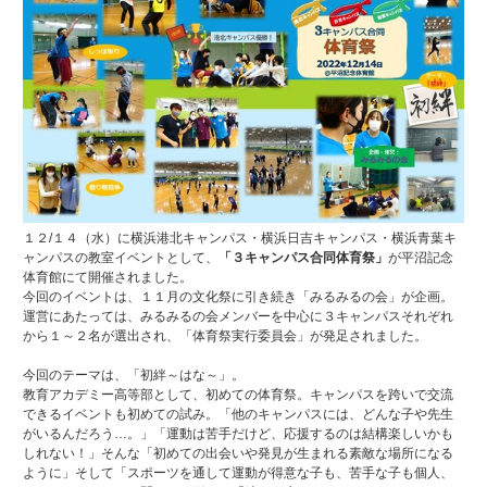
１２/１４（水）に横浜港北キャンパス・横浜日吉キャンパス・横浜青葉キ
ャンパスの教室イベントとして、
「３キャンパス合同体育祭」
が平沼記念
体育館にて開催されました。
今回のイベントは、１１月の文化祭に引き続き「みるみるの会」が企画。
運営にあたっては、みるみるの会メンバーを中心に３キャンパスそれぞれ
から１～２名が選出され、「体育祭実行委員会」が発足されました。
今回のテーマは、「初絆～はな～」。
教育アカデミー高等部として、初めての体育祭。キャンパスを跨いで交流
できるイベントも初めての試み。「他のキャンパスには、どんな子や先生
がいるんだろう…。」「運動は苦手だけど、応援するのは結構楽しいかも
しれない！」そんな「初めての出会いや発見が生まれる素敵な場所になる
ように」そして「スポーツを通して運動が得意な子も、苦手な子も個人、