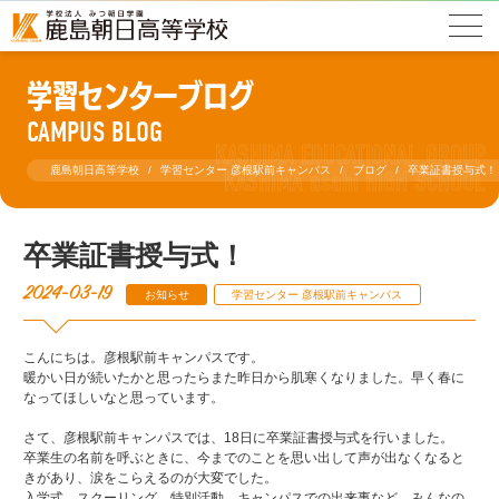
学習センターブログ
CAMPUS BLOG
鹿島朝日高等学校
学習センター 彦根駅前キャンパス
ブログ
卒業証書授与式！
卒業証書授与式！
2024-03-19
お知らせ
学習センター 彦根駅前キャンパス
こんにちは。彦根駅前キャンパスです。
暖かい日が続いたかと思ったらまた昨日から肌寒くなりました。早く春に
なってほしいなと思っています。
さて、彦根駅前キャンパスでは、18日に卒業証書授与式を行いました。
卒業生の名前を呼ぶときに、今までのことを思い出して声が出なくなると
きがあり、涙をこらえるのが大変でした。
入学式、スクーリング、特別活動、キャンパスでの出来事など、みんなの