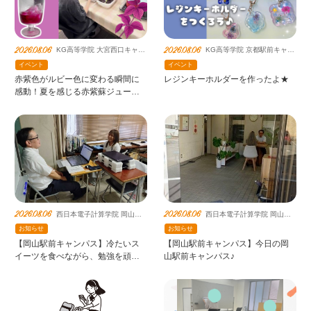
2026.08.06
2026.08.06
KG高等学院 大宮西口キャン
KG高等学院 京都駅前キャン
パス（提携鹿島朝日）
パス（提携鹿島朝日）
イベント
イベント
赤紫色がルビー色に変わる瞬間に
レジンキーホルダーを作ったよ★
感動！夏を感じる赤紫蘇ジュース
作り｜大宮西口キャンパス
2026.08.06
2026.08.06
西日本電子計算学院 岡山駅
西日本電子計算学院 岡山駅
前キャンパス
前キャンパス
お知らせ
お知らせ
【岡山駅前キャンパス】冷たいス
【岡山駅前キャンパス】今日の岡
イーツを食べながら、勉強を頑張
山駅前キャンパス♪
りました！