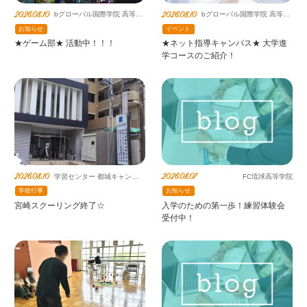
2026.08.10
2026.08.10
bグローバル国際学院 高等部
bグローバル国際学院 高等部
鶴見キャンパス（提携鹿島朝
ネット指導キャンパス
お知らせ
イベント
日）
★ゲーム部★ 活動中！！！
★ネット指導キャンパス★ 大学進
学コースのご紹介！
2026.08.10
2026.08.07
学習センター 都城キャンパ
FC琉球高等学院
ス 鹿島朝日高等学校連携教
学校行事
お知らせ
室
宮崎スクーリング終了☆
入学のための第一歩！練習体験会
受付中！