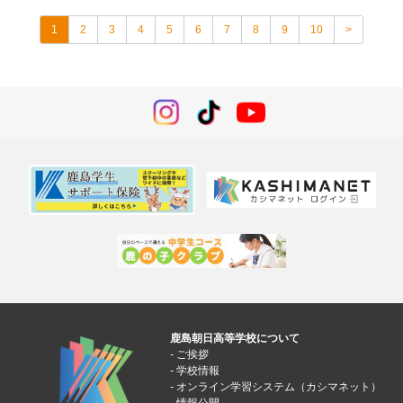
☆
1
2
3
4
5
6
7
8
9
10
>
鹿島朝日高等学校について
ご挨拶
学校情報
オンライン学習システム（カシマネット）