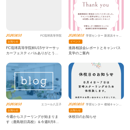
2026.08.03
2026.08.03
FC琉球高等学院
学習センター 新居浜キャン
パス 鹿島朝日高等学校連携
お知らせ
イベント
教室
FC琉球高等学院杯U15サマーサッ
進路相談会レポートとキャンパス
カーフェスティバルありがとうご
見学のご案内
ざいました！
2026.08.03
2026.08.03
エコール八王子
学習センター 都城キャンパ
ス 鹿島朝日高等学校連携教
お知らせ
お知らせ
室
今週からスクーリングが始まりま
休校日のお知らせ
す（鹿島朝日高校）＆今週8月8
日、土曜個別相談会を実施します