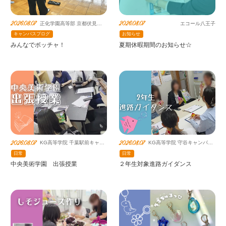
2026.08.07
2026.08.07
正化学園高等部 京都伏見キ
エコール八王子
ャンパス（提携鹿島朝日）
キャンパスブログ
お知らせ
みんなでボッチャ！
夏期休暇期間のお知らせ☆
2026.08.07
2026.08.07
KG高等学院 千葉駅前キャン
KG高等学院 守谷キャンパス
パス（提携鹿島朝日）
(提携鹿島朝日)
日常
日常
中央美術学園 出張授業
２年生対象進路ガイダンス