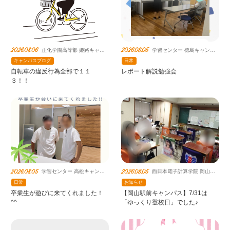
2026.08.06
2026.08.05
正化学園高等部 姫路キャン
学習センター 徳島キャンパ
パス（提携鹿島朝日）
ス 鹿島朝日高等学校連携教
キャンパスブログ
日常
室
自転車の違反行為全部で１１
レポート解説勉強会
３！！
2026.08.05
2026.08.05
学習センター 高松キャンパ
西日本電子計算学院 岡山駅
ス 鹿島朝日高等学校連携教
前キャンパス
日常
お知らせ
室
卒業生が遊びに来てくれました！
【岡山駅前キャンパス】7/31は
^^
「ゆっくり登校日」でした♪