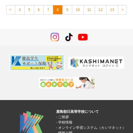
<
4
5
6
7
8
9
10
11
12
13
>
鹿島朝日高等学校について
ご挨拶
学校情報
オンライン学習システム（カシマネット）