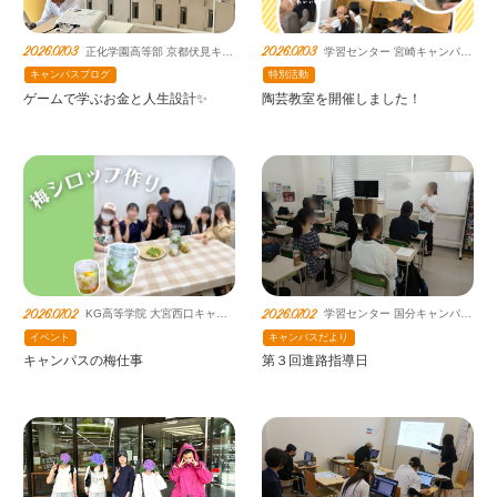
2026.07.03
2026.07.03
正化学園高等部 京都伏見キャ
学習センター 宮崎キャンパス
ンパス（提携鹿島朝日）
鹿島朝日高等学校連携教室
キャンパスブログ
特別活動
ゲームで学ぶお金と人生設計✨
陶芸教室を開催しました！
2026.07.02
2026.07.02
KG高等学院 大宮西口キャン
学習センター 国分キャンパス
パス（提携鹿島朝日）
鹿島朝日高等学校連携教室
イベント
キャンパスだより
キャンパスの梅仕事
第３回進路指導日