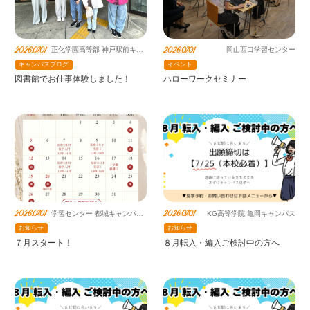
2026.07.01
2026.07.01
正化学園高等部 神戸駅前キャ
岡山西口学習センター
ンパス（提携鹿島朝日）
キャンパスブログ
イベント
図書館でお仕事体験しました！
ハローワークセミナー
2026.07.01
2026.07.01
学習センター 都城キャンパス
KG高等学院 亀岡キャンパス
鹿島朝日高等学校連携教室
お知らせ
お知らせ
７月スタート！
８月転入・編入ご検討中の方へ