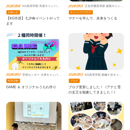
2026.07.06
2026.07.03
KG高等学院 市原キャンパス
正化学園高等部 姫路キャンパ
（提携鹿島朝日）
ス（提携鹿島朝日）
お知らせ
キャンパスブログ
【KG市原】七夕🎋イベントやって
マナーを学んで、未来をつくる
ます
2026.07.03
2026.07.03
学習センター 大津キャンパス
KG高等学院 新鎌ケ谷キャン
鹿島朝日高等学校連携教室
パス（提携鹿島朝日）
特別活動
ブログ
GAME ＆ オリジナルうちわ作り
ブログ更新しました！《アナと雪
の女王を観劇してきました！》