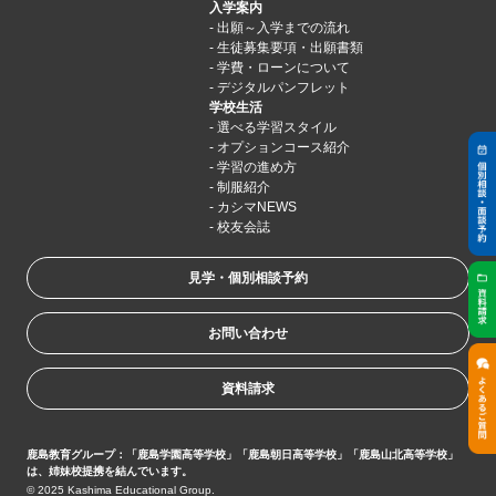
入学案内
出願～入学までの流れ
生徒募集要項・出願書類
学費・ローンについて
デジタルパンフレット
学校生活
選べる学習スタイル
オプションコース紹介
学習の進め方
制服紹介
カシマNEWS
校友会誌
見学・個別相談予約
お問い合わせ
資料請求
鹿島教育グループ：「鹿島学園高等学校」「鹿島朝日高等学校」「鹿島山北高等学校」
は、姉妹校提携を結んでいます。
© 2025 Kashima Educational Group.