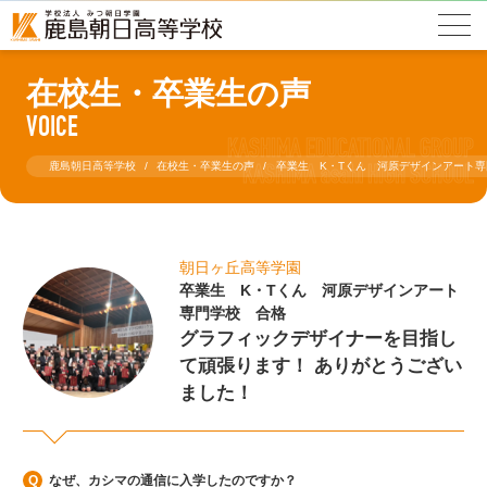
在校生・卒業生の声
VOICE
鹿島朝日高等学校
在校生・卒業生の声
卒業生 K・Tくん 河原デザインアート
朝日ヶ丘高等学園
卒業生 K・Tくん 河原デザインアート
専門学校 合格
グラフィックデザイナーを目指し
て頑張ります！ ありがとうござい
ました！
なぜ、カシマの通信に入学したのですか？